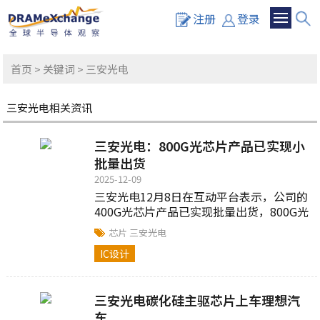
注册
登录
首页
>
关键词
> 三安光电
三安光电相关资讯
三安光电：800G光芯片产品已实现小
批量出货
2025-12-09
三安光电12月8日在互动平台表示，公司的
400G光芯片产品已实现批量出货，800G光
芯片产品已实现小批量出货....
芯片
三安光电
IC设计
三安光电碳化硅主驱芯片上车理想汽
车