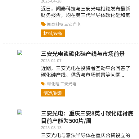
2025-04-28
近日，闻泰科技与三安光电相继发布最新
财务报告，均在第三代半导体碳化硅和氮
化镓领域有着显著的进展...
闻泰科技
三安光电
材料/设备
三安光电谈碳化硅产线与市场前景
2025-04-07
近期，三安光电在投资者互动平台回答了
碳化硅产线、供货与市场前景等问题...
碳化硅
三安光电
制造/封测
三安光电：重庆三安8英寸碳化硅衬底
目前产能为500片/周
2025-03-13
三安光电与意法半导体在重庆合资设立的