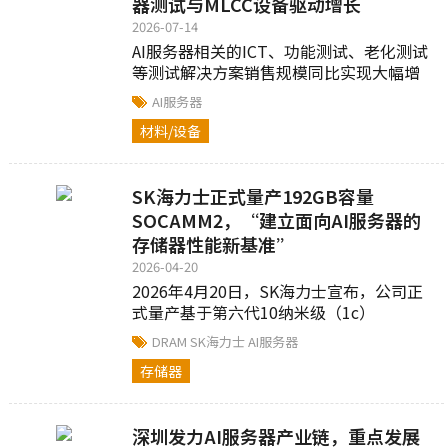
器测试与MLCC设备驱动增长
2026-07-14
AI服务器相关的ICT、功能测试、老化测试
等测试解决方案销售规模同比实现大幅增
长...
AI服务器
材料/设备
SK海力士正式量产192GB容量
SOCAMM2，“建立面向AI服务器的
存储器性能新基准”
2026-04-20
2026年4月20日，SK海力士宣布，公司正
式量产基于第六代10纳米级（1c）
LPDDR5X低功耗DRAM的192GB（千兆字
DRAM
SK海力士
AI服务器
节）容量SOCAMM2产品...
存储器
深圳发力AI服务器产业链，重点发展