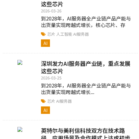
这些芯片
2026-03-26
到2028年，AI服务器全产业链产品产能与
出货量实现跨越式增长，核心芯片、存
储、印制电路板（PCB）、电源储能、光
芯片
人工智能
AI服务器
模块、被动元器件等重点领域产品全球市...
AI
深圳发力AI服务器产业链，重点发展
这些芯片
2026-03-25
到2028年，AI服务器全产业链产品产能与
出货量实现跨越式增长...
芯片
AI服务器
AI
英特尔与美利信科技双方在技术路
径、应用场景及合作模式上达成初步