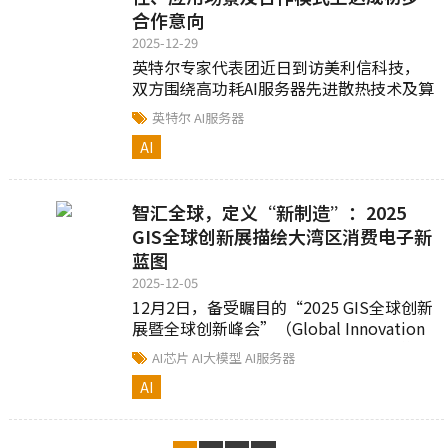
合作意向
2025-12-29
英特尔专家代表团近日到访美利信科技，
双方围绕高功耗AI服务器先进散热技术及算
力基础设施展开深入交流...
英特尔
AI服务器
AI
智汇全球，定义“新制造”：2025
GIS全球创新展描绘大湾区消费电子新
蓝图
2025-12-05
12月2日，备受瞩目的“2025 GIS全球创新
展暨全球创新峰会”（Global Innovation
Show）在香港亚洲国际博览馆盛大开幕...
AI芯片
AI大模型
AI服务器
AI