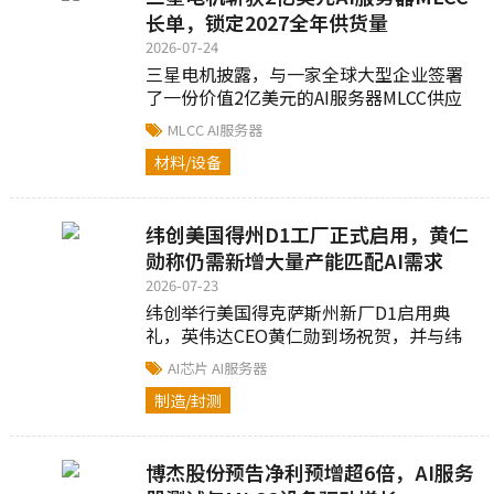
长单，锁定2027全年供货量
2026-07-24
三星电机披露，与一家全球大型企业签署
了一份价值2亿美元的AI服务器MLCC供应
合同，合同期限为2027年1月1日至2027年
MLCC
AI服务器
12月31日...
材料/设备
纬创美国得州D1工厂正式启用，黄仁
勋称仍需新增大量产能匹配AI需求
2026-07-23
纬创举行美国得克萨斯州新厂D1启用典
礼，英伟达CEO黄仁勋到场祝贺，并与纬
创董事长林宪铭共同揭幕新厂启用...
AI芯片
AI服务器
制造/封测
博杰股份预告净利预增超6倍，AI服务