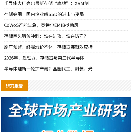
半导体大厂亮出最新存储“底牌”：XBM剑
存储突围：国内企业级SSD的进击与变局
CoWoS产能告急，英特尔EMIB搅动风
存储巨头错位冲刺：谁在进攻，谁在防守？
原厂预警、终端涨价不休，存储器连锁效应持
2026年，处理器、存储器与第三代半导体
半导体迎新一轮扩产潮？晶圆代工、封装、光
研究报告