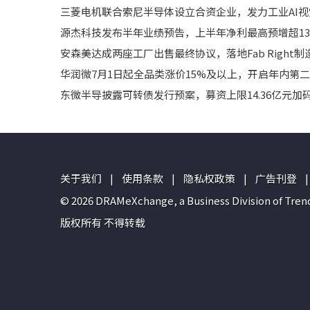
三菱电机联合索尼半导体设立合资企业，发力工业AI
源杰科技发布半年业绩预告，上半年净利最高预增超1
安森美达成两座工厂出售最终协议，落地Fab Right
华润微7月1日起全品类涨价15%及以上，开启年内第
东微半导披露可转债发行预案，募资上限14.36亿元
关于我们
|
使用条款
|
隐私权政策
|
广告刊登
|
© 2026 DRAMeXchange, a Business Divisio
版权所有 不得转载