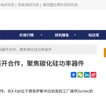
光电研究处
|
新能源研究处
|
通讯暨应用科技研究处
价格行情
研究报告
知识库
美国得州展开合作，聚焦碳化硅功率器件
得州展开合作，聚焦碳化硅功率器件
分
WeChat
LinkedIn
Sina
享
Weib
合作，在X-Fab位于德克萨斯州拉伯克的工厂提供Soitec的