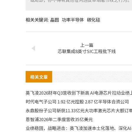
相关关键词:
晶圆
功率半导体
碳化硅
上一篇
芯联集成8英寸SIC工程批下线
相关文章
英飞凌2026财年Q3营收创下新高 AI电源芯片拉动业绩
时代电气子公司 1.92 亿元控股 2.87 亿半导体合资公司
永鼎股份子公司斩获11.33亿元大功率激光芯片大额订
恩智浦2026年二季度营收35亿美元
业绩稳固，战略进击：英飞凌加速本土化落地、深化A