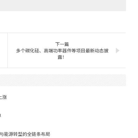
下一篇
多个碳化硅、高端功率器件等项目最新动态披
露！
上涨
单
I与能源转型的全链条布局