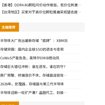
【香港】DDR4 8G颗粒问价动作增加，低价位刺激出部分需求
【台湾地区】买家对于高价位颗粒普遍采观望态度，需求释出有限
主编推荐
半导体大厂亮出最新存储“底牌”：XBM剑
存储突围：国内企业级SSD的进击与变局
CoWoS产能告急，英特尔EMIB搅动风
存储巨头错位冲刺：谁在进攻，谁在防守？
原厂预警、终端涨价不休，存储器连锁效应持
2026年，处理器、存储器与第三代半导体
半导体迎新一轮扩产潮？晶圆代工、封装、光