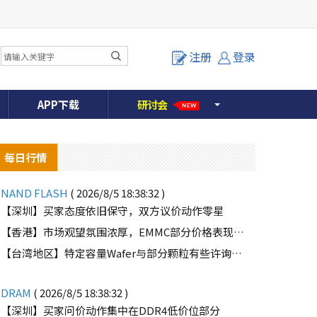
注册
登录
APP下载
研
讨
会
NEW
每日行情
NAND FLASH
( 2026/8/5 18:38:32 )
【深圳】买家态度依旧保守，双方议价动作零星
【香港】市场观望氛围浓厚，EMMC部分价格表现疲软
o
【台湾地区】特定容量Wafer与部分颗粒有些许询单，但买方需求并不强劲
DRAM
( 2026/8/5 18:38:32 )
【深圳】买家问价动作集中在DDR4低价位部分