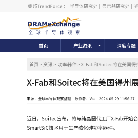
集邦TrendForce
：
半导体研究处
|
显示器研究处
|
首页
产业资讯
深度专题
首页
>
资讯
>
功率器件
> X-Fab和Soitec将在
X-Fab和Soitec将在美国
来源：全球半导体观察整理
原作者：Viki
2024-05-29 11:56:27
近日，Soitec宣布，将与纯晶圆代工厂X-Fab开始
SmartSiC技术用于生产碳化硅功率器件。