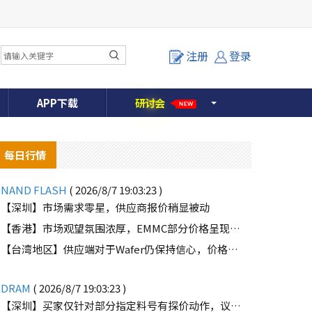
注册
登录
APP下载
研
讨
会
NEW
每日行情
NAND FLASH
( 2026/8/7 19:03:23 )
【深圳】市场需求零星，供应商报价稍显被动
【香港】市场观望氛围浓厚，EMMC部分价格呈现下滑趋势
【台湾地区】供应端对于Wafer仍保持信心，价格微幅上扬且惜售态度不变
DRAM
( 2026/8/7 19:03:23 )
【深圳】买家仅针对部分指定料号有探价动作，议价动作有所减少