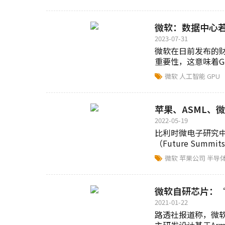
微软：数据中心若
2023-07-31
微软在日前发布的财
重要性，这意味着G
微软
人工智能
GPU
苹果、ASML、
2022-05-19
比利时微电子研究中
（Future Summ
微软
苹果公司
半导
微软自研芯片：“W
2021-01-22
路透社报道称，微软正