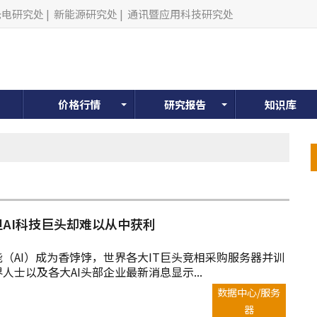
光电研究处
|
新能源研究处
|
通讯暨应用科技研究处
价格行情
研究报告
知识库
AI科技巨头却难以从中获利
（AI）成为香饽饽，世界各大IT巨头竞相采购服务器并训
人士以及各大AI头部企业最新消息显示...
数据中心/服务
器