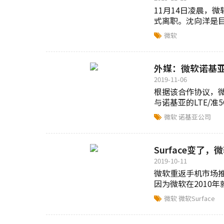
11月14日凌晨，
式离职。沈向洋是
中职位...
微软
外媒：微软诺基
2019-11-06
根据该合作协议，微软的
与诺基亚的LTE/准
合...
微软
诺基亚公司
Surface变了
2019-10-11
微软重返手机市场
因为微软在2010年
作系统...
微软
微软Surface