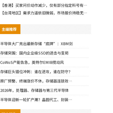
【香港】买家问价动作减少，仅有部分指定料号有零星询单动作
【台湾地区】需求力道依旧微弱，市场报价持稳无明显波动
主编推荐
半导体大厂亮出最新存储“底牌”：XBM剑
存储突围：国内企业级SSD的进击与变局
CoWoS产能告急，英特尔EMIB搅动风
存储巨头错位冲刺：谁在进攻，谁在防守？
原厂预警、终端涨价不休，存储器连锁效应持
2026年，处理器、存储器与第三代半导体
半导体迎新一轮扩产潮？晶圆代工、封装、光