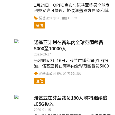
1月24日，OPPO宣布与诺基亚签署全球专
利交叉许可协议，协议涵盖双方在5G和其
他蜂窝通信技术方面的标准必要专利，协
诺基亚公司
5G通信
OPPO
议具体...
通信
诺基亚计划在两年内全球范围裁员
5000至10000人
2021-03-17
当地时间3月16日，芬兰广播公司(YLE)报
道，诺基亚将在两年内全球范围裁员5000
至10000人。诺基亚目前在全球拥有90000
诺基亚公司
移动通信
5G网络
名员工...
通信
诺基亚在芬兰裁员180人 称将继续追
加5G投入
2020-01-15