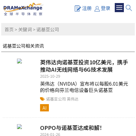
注册
登录
首页
>
关键词
> 诺基亚公司
诺基亚公司相关资讯
英伟达向诺基亚投资10亿美元，携手
推动AI无线网络与6G技术发展
2025-10-29
英伟达（NVIDIA）宣布将以每股6.01美元
的价格向芬兰电信设备巨头诺基亚
（Nokia）投资10亿美元...
诺基亚公司
英伟达
AI
OPPO与诺基亚达成和解！
2024-01-26