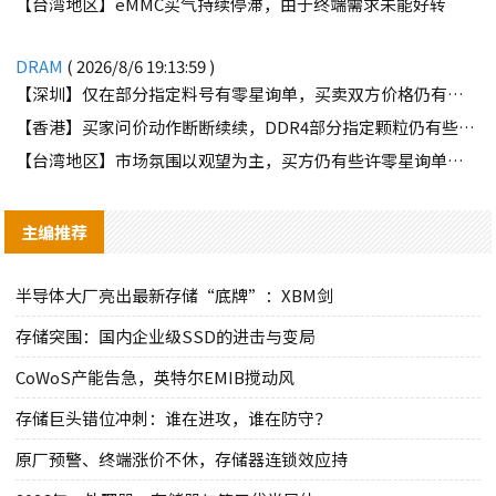
【台湾地区】eMMC买气持续停滞，由于终端需求未能好转
DRAM
( 2026/8/6 19:13:59 )
【深圳】仅在部分指定料号有零星询单，买卖双方价格仍有差距
【香港】买家问价动作断断续续，DDR4部分指定颗粒仍有些许询单
【台湾地区】市场氛围以观望为主，买方仍有些许零星询单释出
主编推荐
半导体大厂亮出最新存储“底牌”：XBM剑
存储突围：国内企业级SSD的进击与变局
CoWoS产能告急，英特尔EMIB搅动风
存储巨头错位冲刺：谁在进攻，谁在防守？
原厂预警、终端涨价不休，存储器连锁效应持