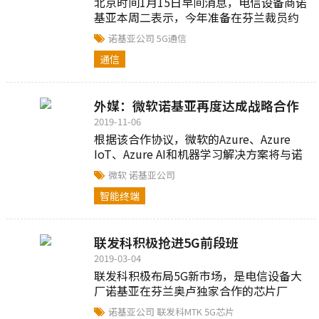
北京时间1月15日早间消息，电信设备商诺
基亚本周二表示，今年准备在芬兰裁员约
180人，与此同时，公司还会向5G技术、
诺基亚公司
5G通信
数字化技术投入更多资金...
通信
外媒：微软诺基亚再度达成战略合作
2019-11-06
根据该合作协议，微软的Azure、Azure
IoT、Azure AI和机器学习解决方案将与诺
基亚的LTE/准5G专用无线解决方案、IP、
微软
诺基亚公司
SD-WAN和物联网连接产品相整合...
智能终端
联发科积极抢进5G前段班
2019-03-04
联发科积极布局5G新市场，是电信设备大
厂诺基亚在芬兰奥卢独家合作的芯片厂
商，目前双方并已完成首轮5G互通测试。
诺基亚公司
联发科MTK
5G芯片