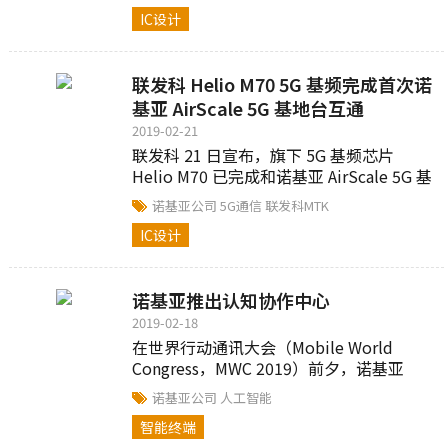
以目前5G主要芯片厂商包括高通、英特
IC设计
尔、三星、海思（华为）的发展时程表来
看，市场认为，联发科已经打入5G前段
班。
联发科 Helio M70 5G 基频完成首次诺
基亚 AirScale 5G 基地台互通
2019-02-21
联发科 21 日宣布，旗下 5G 基频芯片
Helio M70 已完成和诺基亚 AirScale 5G 基
地台间首次 5G 通讯互通性测试。此次合作
诺基亚公司
5G通信
联发科MTK
成果，将是两家公司 5G 发展进程的重要里
IC设计
程碑。
诺基亚推出认知协作中心
2019-02-18
在世界行动通讯大会（Mobile World
Congress，MWC 2019）前夕，诺基亚
（Nokia）推出认知协作中心网络，这些数
诺基亚公司
人工智能
据科学中心将进一步促进诺基亚、营运商
智能终端
以及企业之间的合作，以开发创新的人工