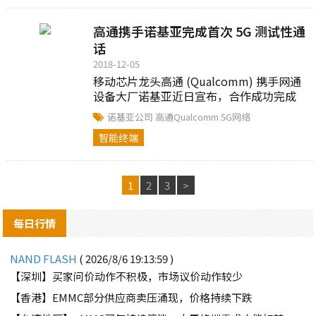
智能使用案例。 认知协作中心（Cognitive
Collaboration Hubs）以 2018 年成立且大
高通携手诺基亚完成首次 5G 测试性通
获成功的诺基亚云端协作中心（Cloud
Collaboration Hub...
话
2018-12-05
移动芯片龙头高通 (Qualcomm) 携手网通
设备大厂诺基亚近日宣布，合作成功完成
毫米波与 Sub-6 GHz 频谱的空中下载5G
诺基亚公司
高通Qualcomm
5G网络
NR 测试通话……
智能终端
1
2
3
>
每日行情
NAND FLASH
( 2026/8/6 19:13:59 )
【深圳】买家问价动作不积极，市场议价动作较少
【香港】EMMC部分供应商卖压涌现，价格持续下跌