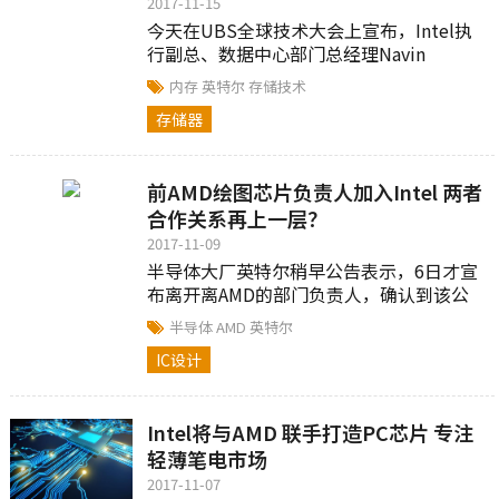
2017-11-15
今天在UBS全球技术大会上宣布，Intel执
行副总、数据中心部门总经理Navin
Shenoy在展示中宣布，基于3D XPoint存
内存
英特尔
存储技术
储技术的DIMM内存条将在2018下半年推
存储器
出。
前AMD绘图芯片负责人加入Intel 两者
合作关系再上一层？
2017-11-09
半导体大厂英特尔稍早公告表示，6日才宣
布离开离AMD的部门负责人，确认到该公
司任职。这不禁令市场联想，才刚刚宣布
半导体
AMD
英特尔
准备合作笔记型电脑处理器的英特尔与
IC设计
AMD两家公司，未来是不是将藉此而有更
震撼业界的紧密合作关系。
Intel将与AMD 联手打造PC芯片 专注
轻薄笔电市场
2017-11-07