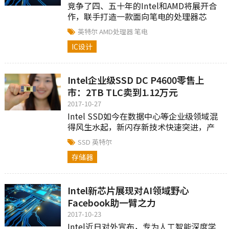
竞争了四、五十年的Intel和AMD将展开合
作，联手打造一款面向笔电的处理器芯
片。
英特尔
AMD处理器
笔电
IC设计
Intel企业级SSD DC P4600零售上
市：2TB TLC卖到1.12万元
2017-10-27
Intel SSD如今在数据中心等企业级领域混
得风生水起，新闪存新技术快速突进，产
品相当威猛。
SSD
英特尔
存储器
Intel新芯片展现对AI领域野心
Facebook助一臂之力
2017-10-23
Intel近日对外宣布，专为人工智能深度学