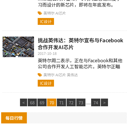
习而设计的新芯片，即将在年底发布。
英特尔
AI芯片
IC设计
挑战英伟达：英特尔宣布与Facebook
合作开发AI芯片
2017-10-18
英特尔周二表示，正在与Facebook和其他
公司合作开发人工智能芯片。英特尔正瞄
准快速增长的人工智能市场，挑战竞争对
英特尔
AI芯片
英伟达
手英伟达。
IC设计
<
68
69
70
71
72
73
......
74
>
每日行情