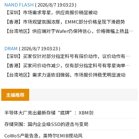
NAND FLASH
( 2026/8/7 19:03:23 )
【深圳】市场需求零星，供应商报价稍显被动
【香港】市场观望氛围浓厚，EMMC部分价格呈现下滑趋势
【台湾地区】供应端对于Wafer仍保持信心，价格微幅上扬且惜售态度不变
DRAM
( 2026/8/7 19:03:23 )
【深圳】买家仅针对部分指定料号有探价动作，议价动作有所减少
【香港】买家问价动作减少，仅有部分指定料号有零星询单动作
【台湾地区】需求力道依旧微弱，市场报价持稳无明显波动
主编推荐
半导体大厂亮出最新存储“底牌”：XBM剑
存储突围：国内企业级SSD的进击与变局
CoWoS产能告急，英特尔EMIB搅动风