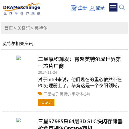
注册
登录
首页
>
关键词
> 英特尔
英特尔相关资讯
三星厚积薄发：将超英特尔成世界第
一芯片厂商
2017-11-24
对于Intel来说，他们现在的重心依然不在
PC处理器上了，毕竟这是一个夕阳领域，
利润和收益都已经很有限了，这也是为什
三星电子
英特尔
半导体芯片
么他们要大刀阔斧的向无人驾驶汽车领域
IC设计
转。 据BusinessKorea报道称，三星电子
今年将凭借15%的市场份额、656亿美元的
营收（去年是443亿美元），超越
三星SZ985采64层3D SLC快闪存储器
Intel（610亿美元）成为世界第一大半导体
厂商。
抢食英特尔Optane商机