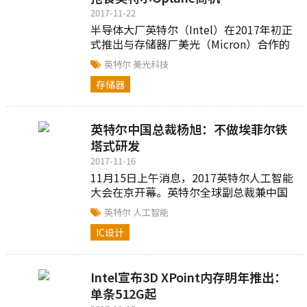
2017-11-22
半导体大厂英特尔（Intel）在2017年初正
式推出与存储器厂美光（Micron）合作的
3D XPoint快闪存储器，并将其用在英特尔
英特尔
美光科技
的Optane系列产品，协助过去运用传统硬
存储器
盘开机的电脑，大幅缩减开机时间。
英特尔中国总裁杨旭：不做埃菲尔铁
塔式研发
2017-11-16
11月15日上午消息，2017英特尔人工智能
大会在京开幕。英特尔全球副总裁兼中国
区总裁杨旭指出，不能做埃菲尔铁塔式的
英特尔
人工智能
研发，公司任何技术要广泛合作，要在市
IC设计
场中验证成功。
Intel宣布3D XPoint内存明年推出：
单条512G起