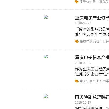
半导体封测
半导体
重庆电子产业订
2020-03-23
“疫情的影响只是
着年内万国半导体项
长50%。”重庆...
集成电路
万国半导体
重庆电子信息产
2020-03-02
作为重庆工业经济
过抓龙头企业带动
统计，截至2月26日..
电子信息产业
万国半
国务院副总理韩
2019-10-17
据新闻联播报道，1