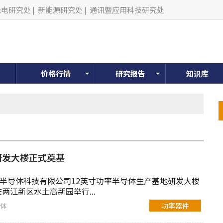
光电研究处
|
新能源研究处
|
通讯暨应用科技研究处
价格行情
研究报告
知识库
研发大楼正式奠基
国半导体科技有限公司12英寸功率半导体生产基地研发大楼
两江新区水土高新园举行...
功率器件
体