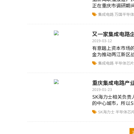
正在重庆市调研期
片生产线...
集成电路
万国半导体
又一家集成电路
2019-03-12
有意踏上资本市场
金为推动两江新区战
集成电路
半导体芯
重庆集成电路产
2019-01-23
SK海力士相关负
的中心城市，所以S
二期项目落户重庆
SK海力士
半导体芯