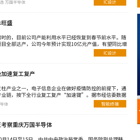
IC设计
制造
万国半导体
单旺盛
暂时的，目前公司产能利用水平已经恢复到春节前水平。随
目全部达产，公司今年预计实现10亿元产值，有望同比增
IC设计
业加速复工复产
支柱产业之一，电子信息企业在做好疫情防控的前提下，通
产业链，按下全行业复工复产“加速键”。据市经信委数据
..
智能终端
导体
正考察重庆万国半导体
0月14日至15日，中共中央政治局常委、国务院副总理韩