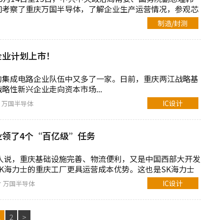
间考察了重庆万国半导体，了解企业生产运营情况，参观芯
制造/封测
企业计划上市！
的集成电路企业队伍中又多了一家。日前，重庆两江战略基
略性新兴企业走向资本市场...
IC设计
片
万国半导体
业领了4个“百亿级”任务
责人说，重庆基础设施完善、物流便利，又是中国西部大开发
K海力士的重庆工厂更具运营成本优势。这也是SK海力士
的原因。
IC设计
片
万国半导体
1
2
>