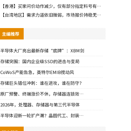
【香港】买家问价动作减少，仅有部分指定料号有零星询单动作
【台湾地区】需求力道依旧微弱，市场报价持稳无明显波动
主编推荐
半导体大厂亮出最新存储“底牌”：XBM剑
存储突围：国内企业级SSD的进击与变局
CoWoS产能告急，英特尔EMIB搅动风
存储巨头错位冲刺：谁在进攻，谁在防守？
原厂预警、终端涨价不休，存储器连锁效应持
2026年，处理器、存储器与第三代半导体
半导体迎新一轮扩产潮？晶圆代工、封装、光