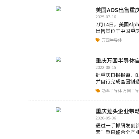
美国AOS出售重
2025-07-16
7月14日，美国Alpha
出售其位于中国重庆
万国半导体
重庆万国半导体自
2022-08-15
据重庆日报报道，8
并自行完成晶圆制造与
功率半导体
万国半
重庆龙头企业带动
2020-05-06
通过一手抓研发创
套”垂直整合全产
用。目前，全市639..