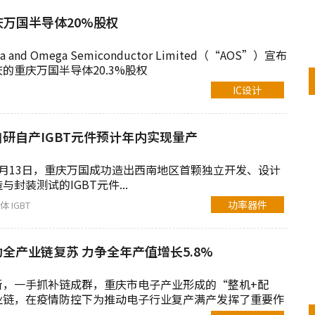
庆万国半导体20%股权
 and Omega Semiconductor Limited（“AOS”）宣布
的重庆万国半导体20.3%股权
IC设计
研自产IGBT元件预计年内实现量产
月13日，重庆万国成功造出西南地区首颗独立开发、设计
封装测试的IGBT元件...
功率器件
导体
IGBT
全产业链复苏 力争全年产值增长5.8%
新，一手抓补链成群，重庆市电子产业形成的“整机+配
业链，在疫情防控下为推动电子行业复产满产发挥了重要作
.