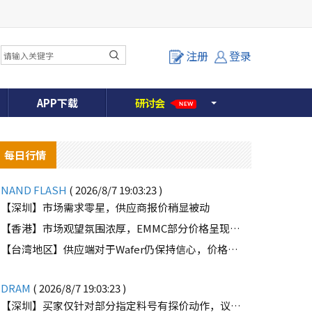
注册
登录
APP下载
研
讨
会
NEW
每日行情
NAND FLASH
( 2026/8/7 19:03:23 )
【深圳】市场需求零星，供应商报价稍显被动
【香港】市场观望氛围浓厚，EMMC部分价格呈现下滑趋势
【台湾地区】供应端对于Wafer仍保持信心，价格微幅上扬且惜售态度不变
DRAM
( 2026/8/7 19:03:23 )
【深圳】买家仅针对部分指定料号有探价动作，议价动作有所减少