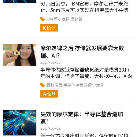
6月5日消息，IBM宣布，摩尔定律并未终
止，5nm芯片可以实现在指甲盖大小中集
成300亿颗晶体管。
IBM
摩尔定律
晶体管
IC设计
摩尔定律之后 存储器发展要靠大数
据、AI？
2017-06-05
半导体供应链存储器缺货绝对是横贯2017
年的主调，但除了量变，大数据中心、AI深
度学习运算带来对CPU与AI处理器的运算速
西数硬盘
半导体存储器
摩尔定律
度、存储容量高门槛要求，也正在改变整
存储器
个存储器乃至于运算基础核心架构。
失效的摩尔定律：半导体整合潮加
速！
2017-06-02
新一代芯片推出时间延迟，停留时间又拉