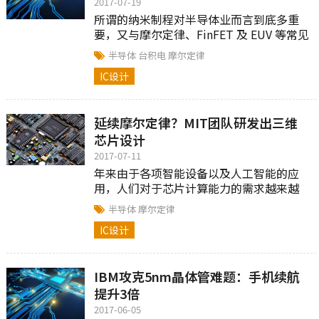
2017-07-19
所谓的纳米制程对半导体业而言到底多重
要，又与摩尔定律、FinFET 及 EUV 等常见
关键字有什么关联呢？
半导体
台积电
摩尔定律
IC设计
延续摩尔定律？MIT团队研发出三维
芯片设计
2017-07-11
年来由于各项智能设备以及人工智能的应
用，人们对于芯片计算能力的需求越来越
大。
半导体
摩尔定律
IC设计
IBM攻克5nm晶体管难题：手机续航
提升3倍
2017-06-05