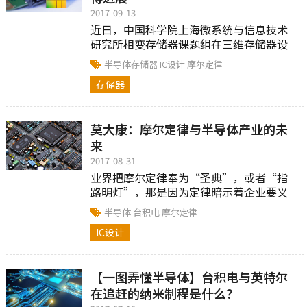
2017-09-13
近日，中国科学院上海微系统与信息技术
研究所相变存储器课题组在三维存储器设
计领域取得进展。
半导体存储器
IC设计
摩尔定律
存储器
莫大康：摩尔定律与半导体产业的未
来
2017-08-31
业界把摩尔定律奉为“圣典”，或者“指
路明灯”，那是因为定律暗示着企业要义
无反顾地去跟踪它，否则将出局。
半导体
台积电
摩尔定律
IC设计
【一图弄懂半导体】台积电与英特尔
在追赶的纳米制程是什么？