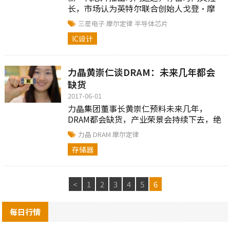
长，市场认为英特尔联合创始人戈登·摩
尔在1965年提出“摩尔定律”早已失效，
三星电子
摩尔定律
半导体芯片
随之而来的是半导体行业加速整合。
IC设计
力晶黄崇仁谈DRAM：未来几年都会
缺货
2017-06-01
力晶集团董事长黄崇仁预料未来几年，
DRAM都会缺货，产业荣景会持续下去，绝
不会只有两年。
力晶
DRAM
摩尔定律
存储器
<
1
2
3
4
5
6
每日行情