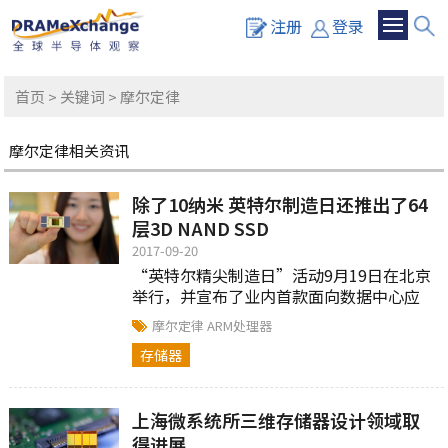
注册
登录
首页
>
关键词
> 摩尔定律
摩尔定律相关资讯
除了10纳米 英特尔制造日还推出了64
层3D NAND SSD
2017-09-20
“英特尔精尖制造日”活动9月19日在北京
举行，并宣布了业内首款面向数据中心应
用的64层3D NAND产品已实现商用并出
摩尔定律
ARM处理器
货。
存储器
上海微系统所三维存储器设计领域取
得进展