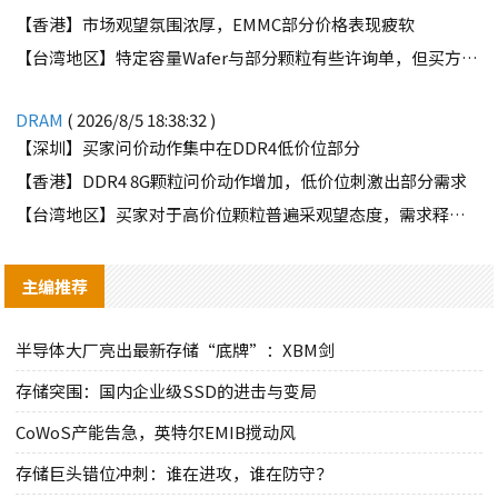
【香港】市场观望氛围浓厚，EMMC部分价格表现疲软
【台湾地区】特定容量Wafer与部分颗粒有些许询单，但买方需求并不强劲
DRAM
( 2026/8/5 18:38:32 )
【深圳】买家问价动作集中在DDR4低价位部分
【香港】DDR4 8G颗粒问价动作增加，低价位刺激出部分需求
【台湾地区】买家对于高价位颗粒普遍采观望态度，需求释出有限
主编推荐
半导体大厂亮出最新存储“底牌”：XBM剑
存储突围：国内企业级SSD的进击与变局
CoWoS产能告急，英特尔EMIB搅动风
存储巨头错位冲刺：谁在进攻，谁在防守？