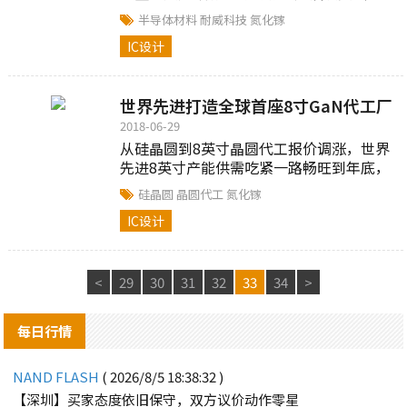
团）有限责任公司在2018年国际集成电路
半导体材料
耐威科技
氮化镓
产业投资（青岛）峰会上签署《合作框架...
IC设计
世界先进打造全球首座8寸GaN代工厂
2018-06-29
从硅晶圆到8英寸晶圆代工报价调涨，世界
先进8英寸产能供需吃紧一路畅旺到年底，
并积极扩增氮化镓（GaN）产能，已有国
硅晶圆
晶圆代工
氮化镓
际IDM大厂看好电动车产业后市，预
IC设计
先。。。
<
29
30
31
32
33
34
>
每日行情
NAND FLASH
( 2026/8/5 18:38:32 )
【深圳】买家态度依旧保守，双方议价动作零星