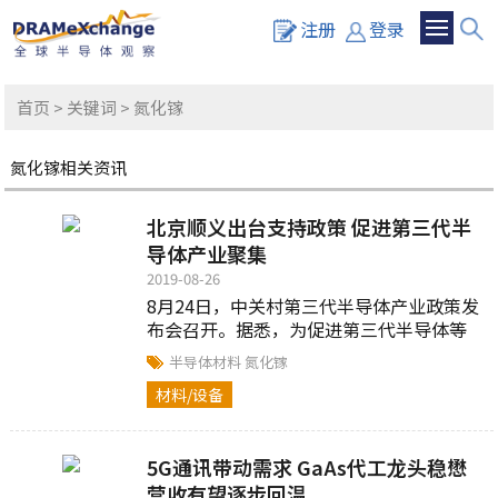
注册
登录
首页
>
关键词
> 氮化镓
氮化镓相关资讯
北京顺义出台支持政策 促进第三代半
导体产业聚集
2019-08-26
8月24日，中关村第三代半导体产业政策发
布会召开。据悉，为促进第三代半导体等
产业在中关村顺义园聚集发展，中关村和
半导体材料
氮化镓
顺义区将在企业研发创新、成果转化...
材料/设备
5G通讯带动需求 GaAs代工龙头稳懋
营收有望逐步回温