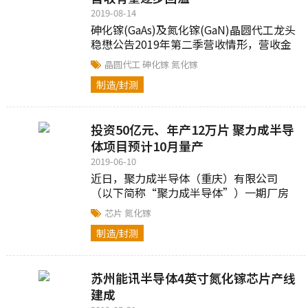
2019-08-14
砷化镓(GaAs)及氮化镓(GaN)晶圆代工龙头
稳懋公告2019年第二季营收情形，营收金
额来到1.41亿美元。第二季营收相较于第
晶圆代工
砷化镓
氮化镓
一季成长20.2%，而年增(减)率...
制造/封测
投资50亿元、年产12万片 聚力成半导
体项目预计10月量产
2019-06-10
近日，聚力成半导体（重庆）有限公司
（以下简称“聚力成半导体”）一期厂房
正式启用，计划10月开始外延片的量产，
芯片
氮化镓
生产线达21条，年产能达12万片...
制造/封测
苏州能讯半导体4英寸氮化镓芯片产线
建成