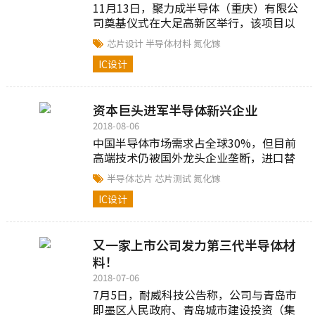
11月13日，聚力成半导体（重庆）有限公
司奠基仪式在大足高新区举行，该项目以
研发、生产全球半导体领域前沿的氮化镓
芯片设计
半导体材料
氮化镓
外延片、芯片为主。这项拟投资50亿元...
IC设计
资本巨头进军半导体新兴企业
2018-08-06
中国半导体市场需求占全球30%，但目前
高端技术仍被国外龙头企业垄断，进口替
代势在必行。国家和地方政府相关政策的
半导体芯片
芯片测试
氮化镓
倾斜，使得国内半导体企业迎来快速...
IC设计
又一家上市公司发力第三代半导体材
料！
2018-07-06
7月5日，耐威科技公告称，公司与青岛市
即墨区人民政府、青岛城市建设投资（集