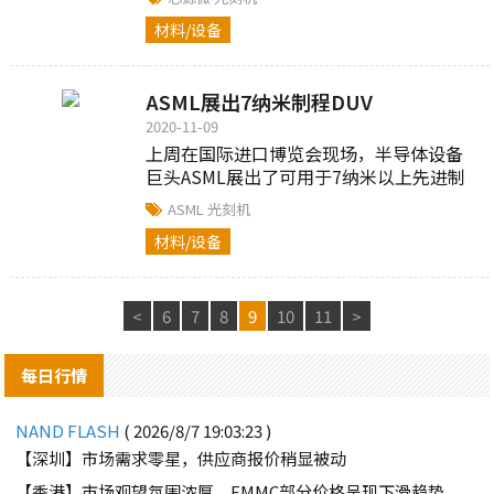
括ASML、佳能等国际品牌以及国内的上海
材料/设备
微电子（SMEE）的光刻机联机应用...
ASML展出7纳米制程DUV
2020-11-09
上周在国际进口博览会现场，半导体设备
巨头ASML展出了可用于7纳米以上先进制
程的深紫外曝光机DUV...
ASML
光刻机
材料/设备
<
6
7
8
9
10
11
>
每日行情
NAND FLASH
( 2026/8/7 19:03:23 )
【深圳】市场需求零星，供应商报价稍显被动
【香港】市场观望氛围浓厚，EMMC部分价格呈现下滑趋势