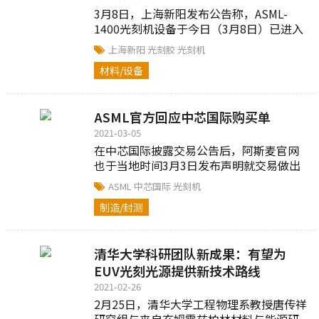
3月8日，上海新阳发布公告称，ASML-
1400光刻机设备于今日（3月8日）已进入
合作方北方集成电路技术创新中心（北
上海新阳
光刻胶
光刻机
京）有限公司场地...
材料/设备
ASML官方回应中芯国际购买单
2021-03-05
在中芯国际披露交易公告后，阿斯麦官网
也于当地时间3月3日发布声明就交易做出
进一步说明。阿斯麦在其官网披露...
ASML
中芯国际
光刻机
制造/封测
清华大学科研团队新成果：有望为
EUV光刻光源提供新技术路线
2021-02-26
2月25日，清华大学工程物理系教授唐传祥
研究组与来自亥姆霍兹柏林材料与能源研