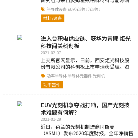
究中心（HZB）以及...
半导体设备
EUV光刻机
光刻机
材料/设备
进入台积电供应链、获华为青睐 炬光
科技闯关科创板
2021-02-07
上交所官网显示，日前，西安炬光科技股
份有限公司的科创板上市申请获受理。资
料显示，炬光科技成立于2007年9月...
功率半导体
半导体元器件
光刻机
功率器件
EUV光刻机争夺战打响，国产光刻技
术难题有何解？
2021-01-29
近日，荷兰的光刻机制造商阿斯麦
（ASML）发布2020年度财报，全年净销售