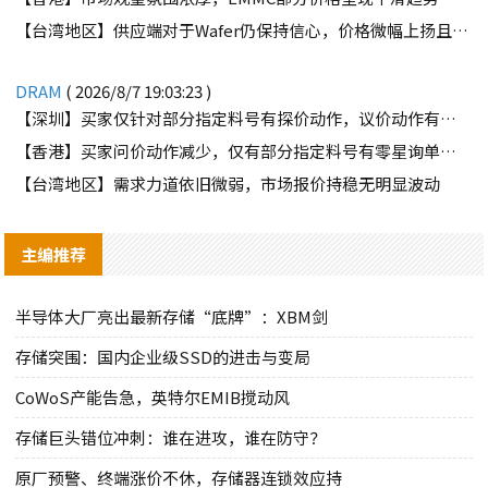
【台湾地区】供应端对于Wafer仍保持信心，价格微幅上扬且惜售态度不变
DRAM
( 2026/8/7 19:03:23 )
【深圳】买家仅针对部分指定料号有探价动作，议价动作有所减少
【香港】买家问价动作减少，仅有部分指定料号有零星询单动作
【台湾地区】需求力道依旧微弱，市场报价持稳无明显波动
主编推荐
半导体大厂亮出最新存储“底牌”：XBM剑
存储突围：国内企业级SSD的进击与变局
CoWoS产能告急，英特尔EMIB搅动风
存储巨头错位冲刺：谁在进攻，谁在防守？
原厂预警、终端涨价不休，存储器连锁效应持