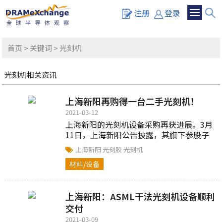
注册
登录
首页
>
关键词
> 光刻机
光刻机相关资讯
上海新阳再购得一台二手光刻机！
2021-03-12
上海新阳的光刻机设备采购再获进展。3月
11日，上海新阳公告披露，其旗下参股子
公司芯刻微购得ASML XT 1900 Gi型二手光
上海新阳
光刻胶
光刻机
刻机一台...
材料/设备
上海新阳：ASML干法光刻机设备顺利
交付
2021-03-09