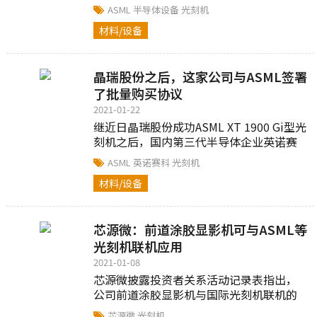
额达到140亿欧元，毛利率达到48.6%...
ASML
半导体设备
光刻机
材料/设备
晶瑞股份之后，这家公司与ASML签署
了批量购买协议
2021-01-22
继近日晶瑞股份成功ASML XT 1900 Gi型光
刻机之后，国内第三代半导体企业英诺赛
科亦与ASML签署了购买协议...
ASML
英诺赛科
光刻机
材料/设备
芯源微：前道涂胶显影机可与ASML等
光刻机联机应用
2021-01-08
芯源微披露投资者关系活动记录表指出，
公司前道涂胶显影机与国际光刻机联机的
技术问题已经攻克并通过验证，可以与包
芯源微
光刻机