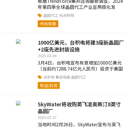
根据TrendForce集邦咨询最新调查，2024
年第四季全球晶圆代工产业呈两极化发
展，先进制程受惠于AI Server等新兴应用
晶圆代工
先进制程
增长，以及新款旗舰级智能手机AP...
市场观察
1000亿美元，台积电将建3座新晶圆厂
+2座先进封装设施
2025-03-04
3月4日，台积电宣布有意增加1000亿美元
（当前约7288.74亿元人民币）投资于美国
先进半导体制造。这笔资金将用于在美兴
台积电
集成电路
晶圆代工
建3座新晶圆厂、2座先进封装设施...
制造/封测
SkyWater将收购英飞凌奥斯汀8英寸
晶圆厂
2025-02-27
当地时间2月26日，SkyWater宣布与英飞