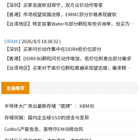
【深圳】买家态度依旧保守，双方议价动作零星
【香港】市场观望氛围浓厚，EMMC部分价格表现疲软
【台湾地区】特定容量Wafer与部分颗粒有些许询单，但买方需求并不强劲
DRAM
( 2026/8/5 18:38:32 )
【深圳】买家问价动作集中在DDR4低价位部分
【香港】DDR4 8G颗粒问价动作增加，低价位刺激出部分需求
【台湾地区】买家对于高价位颗粒普遍采观望态度，需求释出有限
主编推荐
半导体大厂亮出最新存储“底牌”：XBM剑
存储突围：国内企业级SSD的进击与变局
CoWoS产能告急，英特尔EMIB搅动风