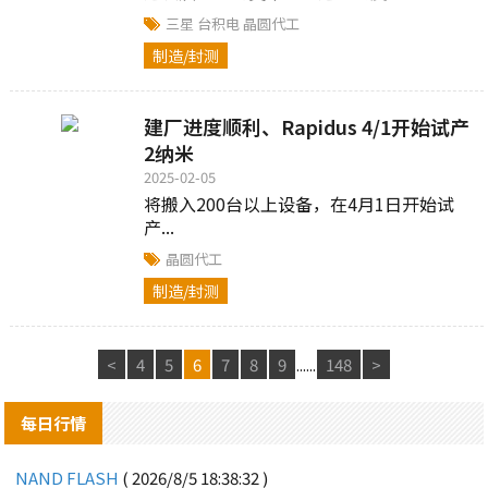
技术密集的领域，台积电（TSMC）、三
三星
台积电
晶圆代工
星....
制造/封测
建厂进度顺利、Rapidus 4/1开始试产
2纳米
2025-02-05
将搬入200台以上设备，在4月1日开始试
产...
晶圆代工
制造/封测
<
4
5
6
7
8
9
......
148
>
每日行情
NAND FLASH
( 2026/8/5 18:38:32 )