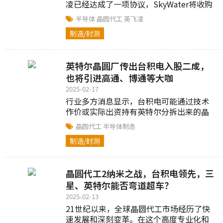
凌已经达成了一项协议，SkyWater将收购
英飞凌位于美国得克萨斯州奥斯汀市的200
半导体
晶圆代工
英飞凌
毫米（8英寸）晶圆厂...
制造/封测
英特尔晶圆厂传出台积电入股二成，
也将引进高通、博通等大咖
2025-02-17
行业多方消息显示，台积电可能通过技术
作价或实际出资持有英特尔分拆出来的晶
圆代工服务部门（IFS）二成股权，IFS也
晶圆代工
半导体制造
将引进高通、博通等美国IC...
制造/封测
晶圆代工2纳米之战，台积电领先，三
星、英特尔能否弯道超车？
2025-02-13
21世纪以来，全球晶圆代工市场经历了快
速发展和深刻变革。在这个高度专业化和