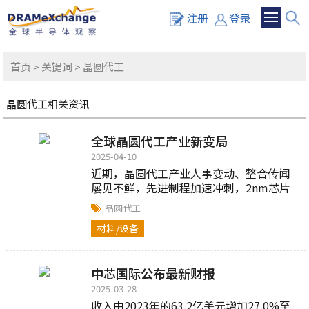
注册
登录
首页
>
关键词
> 晶圆代工
晶圆代工相关资讯
全球晶圆代工产业新变局
2025-04-10
近期，晶圆代工产业人事变动、整合传闻
屡见不鲜，先进制程加速冲刺，2nm芯片
在今年将实现量产/试产...
晶圆代工
材料/设备
中芯国际公布最新财报
2025-03-28
收入由2023年的63.2亿美元增加27.0%至