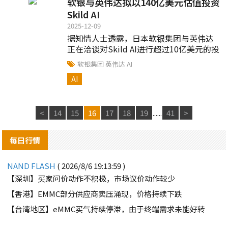
软银与英伟达拟以140亿美元估值投资
Skild AI
2025-12-09
据知情人士透露，日本软银集团与英伟达
正在洽谈对Skild AI进行超过10亿美元的投
资，预计该公司的估值将达到约140亿美
软银集团
英伟达
AI
元...
AI
<
14
15
16
17
18
19
......
41
>
每日行情
NAND FLASH
( 2026/8/6 19:13:59 )
【深圳】买家问价动作不积极，市场议价动作较少
【香港】EMMC部分供应商卖压涌现，价格持续下跌
【台湾地区】eMMC买气持续停滞，由于终端需求未能好转