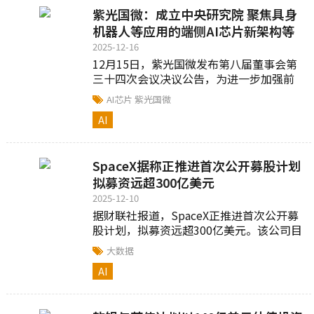
紫光国微：成立中央研究院 聚焦具身
机器人等应用的端侧AI芯片新架构等
2025-12-16
12月15日，紫光国微发布第八届董事会第
三十四次会议决议公告，为进一步加强前
瞻性技术研究和产业链建设...
AI芯片
紫光国微
AI
SpaceX据称正推进首次公开募股计划
拟募资远超300亿美元
2025-12-10
据财联社报道，SpaceX正推进首次公开募
股计划，拟募资远超300亿美元。该公司目
标整体估值约1.5万亿美元，并计划最快于
大数据
2026年中后期上市...
AI