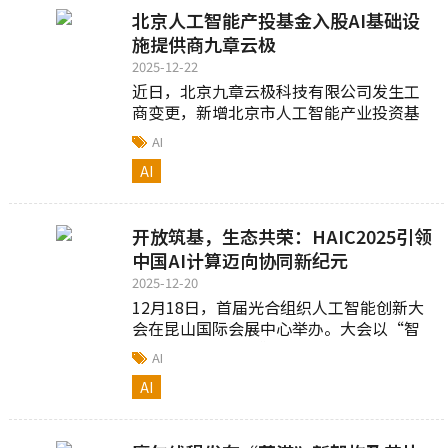
北京人工智能产投基金入股AI基础设
施提供商九章云极
2025-12-22
近日，北京九章云极科技有限公司发生工
商变更，新增北京市人工智能产业投资基
金（有限合伙）等为股东...
AI
AI
开放筑基，生态共荣：HAIC2025引领
中国AI计算迈向协同新纪元
2025-12-20
12月18日，首届光合组织人工智能创新大
会在昆山国际会展中心举办。大会以“智
算无界，光合共生”为主题...
AI
AI