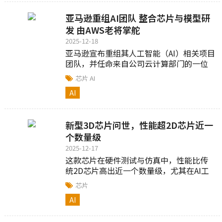
亚马逊重组AI团队 整合芯片与模型研
发 由AWS老将掌舵
2025-12-18
亚马逊宣布重组其人工智能（AI）相关项目
团队，并任命来自公司云计算部门的一位
高管，负责一个全新的业务单元...
芯片
AI
AI
新型3D芯片问世，性能超2D芯片近一
个数量级
2025-12-17
这款芯片在硬件测试与仿真中，性能比传
统2D芯片高出近一个数量级，尤其在AI工
作负载下表现突出...
芯片
AI