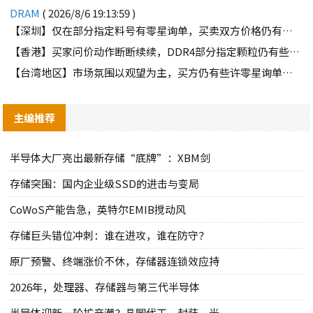
DRAM
( 2026/8/6 19:13:59 )
【深圳】仅在部分指定料号有零星询单，买卖双方价格仍有差距
【香港】买家问价动作断断续续，DDR4部分指定颗粒仍有些许询单
【台湾地区】市场氛围以观望为主，买方仍有些许零星询单释出
主编推荐
半导体大厂亮出最新存储“底牌”：XBM剑
存储突围：国内企业级SSD的进击与变局
CoWoS产能告急，英特尔EMIB搅动风
存储巨头错位冲刺：谁在进攻，谁在防守？
原厂预警、终端涨价不休，存储器连锁效应持
2026年，处理器、存储器与第三代半导体
半导体迎新一轮扩产潮？晶圆代工、封装、光