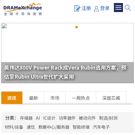
注册
登录
英伟达800V Power Rack成Vera Rubin选用方案，预
估至Rubin Ultra世代扩大采用
资讯
最新
市场
一周热点
深度芯闻
分类：
存储器
AI
IC设计
功率器件
被动元件
制造/封测
材料/设备
通信
数据中心/服务器
智能终端
汽车电子