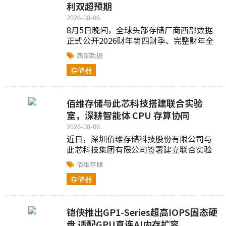
利双超预期
2026-08-06
8月5日晚间，全球头部存储厂商西部数据
正式公开2026财年第四财季、完整财年全
部财务数据...
西部数据
存储器
佰维存储与此芯科技搭建联合实验
室，深耕智能体 CPU 存算协同
2026-08-06
近日，深圳佰维存储科技股份有限公司与
此芯科技集团有限公司签署建立联合实验
室合作协议...
佰维存储
存储器
铠侠推出GP1‑Series超高IOPS固态硬
盘 适配GPU直连AI内存扩容