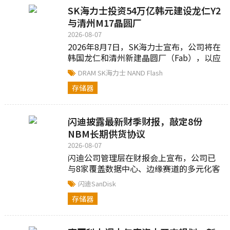
SK海力士投资54万亿韩元建设龙仁Y2
与清州M17晶圆厂
2026-08-07
2026年8月7日，SK海力士宣布，公司将在
韩国龙仁和清州新建晶圆厂（Fab），以应
对AI时代持续增长的存储器需求...
DRAM
SK海力士
NAND Flash
存储器
闪迪披露最新财季财报，敲定8份
NBM长期供货协议
2026-08-07
闪迪公司管理层在财报会上宣布，公司已
与8家覆盖数据中心、边缘赛道的多元化客
户达成NBM长期协议...
闪迪SanDisk
存储器