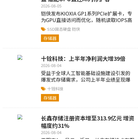
2026-08-05
铠侠发布KIOXIA GP1系列PCIe扩展卡，专
为GPU直接访问而优化，随机读取IOPS高
达1000万...
SSD固态硬盘
铠侠
存储器
十铨科技：上半年净利润大增39倍
2026-08-04
受益于全球人工智能基础设施建设引发的
爆发式存储需求，公司上半年业绩呈现爆
发式增长，累计合并营收达166.33亿元新
十铨科技
台币...
存储器
长鑫存储注册资本增至313.9亿元 增资
幅度约31%
2026-08-04