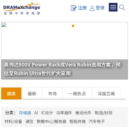
注册
登录
英伟达800V Power Rack成Vera Rubin选用方案，预
估至Rubin Ultra世代扩大采用
资讯
最新
市场
一周热点
深度芯闻
分类：
存储器
AI
IC设计
功率器件
被动元件
制造/封测
材料/设备
通信
数据中心/服务器
智能终端
汽车电子