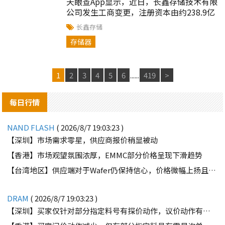
天眼查App显示，近日，长鑫存储技术有限
公司发生工商变更，注册资本由约238.9亿
人民币增至约313.9亿人民币...
长鑫存储
存储器
1
2
3
4
5
6
......
419
>
每日行情
NAND FLASH
( 2026/8/7 19:03:23 )
【深圳】市场需求零星，供应商报价稍显被动
【香港】市场观望氛围浓厚，EMMC部分价格呈现下滑趋势
【台湾地区】供应端对于Wafer仍保持信心，价格微幅上扬且惜售态度不变
DRAM
( 2026/8/7 19:03:23 )
【深圳】买家仅针对部分指定料号有探价动作，议价动作有所减少