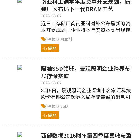
南亚科上调本年度资本开支规划，新
建厂区布局下一代DRAM工艺
2026-08-07
近日，存储厂商南亚科对外公布最新的资
本开支规划，企业将本年度资本支出规模
从此前计划的520亿新台币上调至697亿新
存储器
南亚科
台币...
存储器
瞄准SSD领域，景观照明企业跨界布
局存储赛道
2026-08-07
8月6日，景观照明企业深圳市名家汇科技
股份有限公司跨界入局存储赛道的消息引
发业界关注...
存储器
SSD
存储器
西部数据2026财年第四季度营收与盈