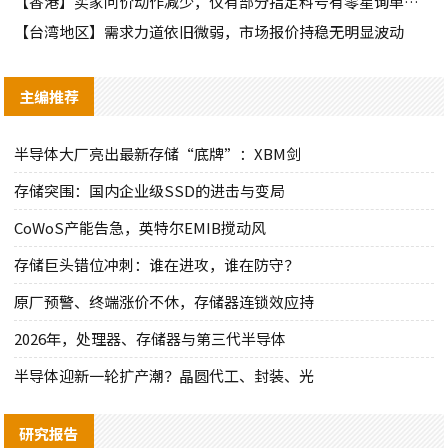
【香港】买家问价动作减少，仅有部分指定料号有零星询单动作
【台湾地区】需求力道依旧微弱，市场报价持稳无明显波动
主编推荐
半导体大厂亮出最新存储“底牌”：XBM剑
存储突围：国内企业级SSD的进击与变局
CoWoS产能告急，英特尔EMIB搅动风
存储巨头错位冲刺：谁在进攻，谁在防守？
原厂预警、终端涨价不休，存储器连锁效应持
2026年，处理器、存储器与第三代半导体
半导体迎新一轮扩产潮？晶圆代工、封装、光
研究报告