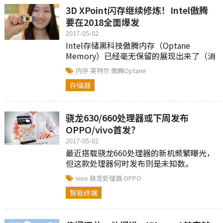
3D XPoint闪存继续修炼！Intel傲腾
要在2018全面爆发
2017-05-02
Intel存储黑科技傲腾内存（Optane
Memory）已经毫无保留的展现出来了（消
费级目前只有16GB和32GB）。
内存
英特尔
傲腾Optane
存储器
骁龙630/660处理器或下周发布
OPPO/vivo首发？
2017-05-02
最近搭载骁龙660处理器的新机频繁曝光，
但这款处理器何时发布则是未知数。
vivo
骁龙处理器
OPPO
智能终端