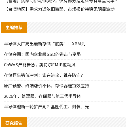
【香港】买家问价动作减少，仅有部分指定料号有零星询单动作
【台湾地区】需求力道依旧微弱，市场报价持稳无明显波动
主编推荐
半导体大厂亮出最新存储“底牌”：XBM剑
存储突围：国内企业级SSD的进击与变局
CoWoS产能告急，英特尔EMIB搅动风
存储巨头错位冲刺：谁在进攻，谁在防守？
原厂预警、终端涨价不休，存储器连锁效应持
2026年，处理器、存储器与第三代半导体
半导体迎新一轮扩产潮？晶圆代工、封装、光
研究报告