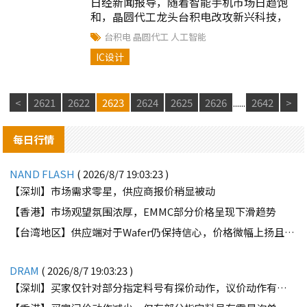
日经新闻报导，随着智能手机市场日趋饱
和，晶圆代工龙头台积电改攻新兴科技，
全力开发人工智能（AI）芯片与高效能运算
台积电
晶圆代工
人工智能
芯片，紧跟市场趋势。
IC设计
<
2621
2622
2623
2624
2625
2626
......
2642
>
每日行情
NAND FLASH
( 2026/8/7 19:03:23 )
【深圳】市场需求零星，供应商报价稍显被动
【香港】市场观望氛围浓厚，EMMC部分价格呈现下滑趋势
【台湾地区】供应端对于Wafer仍保持信心，价格微幅上扬且惜售态度不变
DRAM
( 2026/8/7 19:03:23 )
【深圳】买家仅针对部分指定料号有探价动作，议价动作有所减少