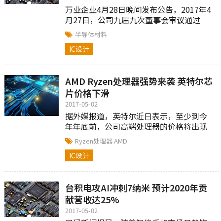
万业企业4月28日晚间发布公告，2017年4
月27日，公司九届九次董事会审议通过
《关于公司拟认购上海集成电路装备材料
半导体材料
产业投资基金（筹）的关联交易议案》
IC设计
AMD Ryzen处理器强势来袭 英特尔芯
片价格下滑
2017-05-02
据外媒报道，英特尔近日表示，至少到今
年年底前，公司高端处理器的价格将出现
下滑。分析人士认为，这主要是受AMD
Ryzen处理器
AMD
Ryzen处理器的强劲挑战所致。
IC设计
台积电攻AI冲刺7纳米 预计2020年贡
献营收达25%
2017-05-02