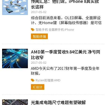
传闻汇总：他们说，iPhone 8其实就
长这样
2017-05-02
综合目前消息来看，OLED屏幕、全面屏设
计、无Home键（屏幕指纹传感器）是可信
度比较高的，毕竟综合以前iPhone传闻期
智能手机
全面屏手机
iPhone
的经验，一些东东说着说着就成...
智能终端
AMD第一季度营收9.84亿美元 净亏同
比收窄
2017-05-02
AMD今天公布了2017财年第一季度及全年
财报。
Ryzen处理器
AMD
IC设计
光集成电路尺寸难题有望破解