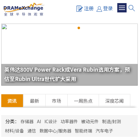
注册
登录
英伟达800V Power Rack成Vera Rubin选用方案，预
估至Rubin Ultra世代扩大采用
资讯
最新
市场
一周热点
深度芯闻
分类：
存储器
AI
IC设计
功率器件
被动元件
制造/封测
材料/设备
通信
数据中心/服务器
智能终端
汽车电子