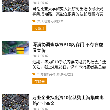
2017-05-02
哥伦比亚大学研究人员研制出迄今最小光
学集成电路，其能在很宽的波长范围内表
现出高性能水平，有望彻底改变光通信和
集成电路
芯片技术
光信号处理等关键技术。
IC设计
深消协调查华为P10闪存门 不存在虚
假宣传
2017-05-02
近期，华为P10手机闪存问题受到社会广泛
关注，截止4月26日，深圳市消费者委员会
共接到消费者关于华为P10闪存问题的投诉
华为智能手机
麒麟处理器
32宗。
存储器
万业企业拟出资10亿认购上海集成电
路产业基金
2017-05-02